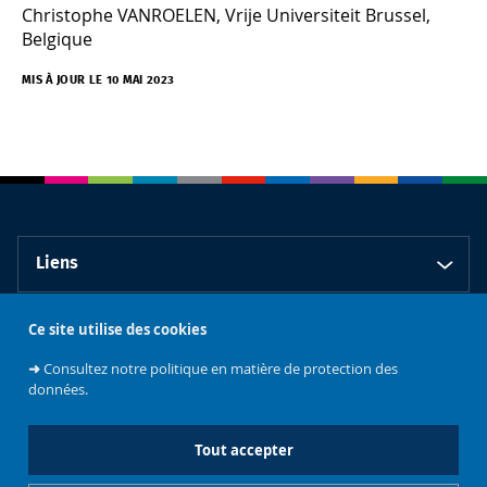
Christophe VANROELEN, Vrije Universiteit Brussel,
Belgique
MIS À JOUR LE 10 MAI 2023
Liens
Ce site utilise des cookies
Contact
➜
Consultez notre politique en matière de protection des
données.
Tout accepter
Faculté de