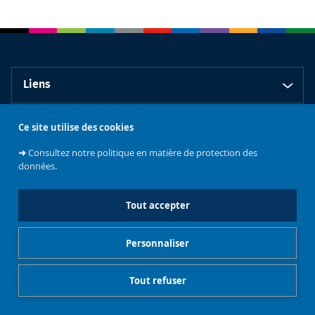
Liens
Ce site utilise des cookies
Contact
➜
Consultez notre politique en matière de protection des
données.
Tout accepter
Faculté de
Philosophie et
Personnaliser
Sciences
sociales
L'université
Tout refuser
Gestionnaire de cookies
Mentions légales