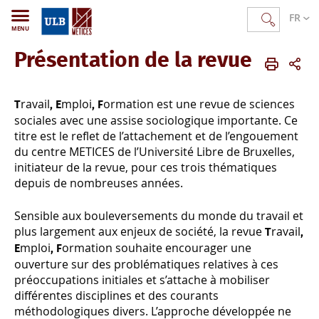
FR
MENU
Présentation de la revue
METICES
FR
Publications
revue TEF
présentation revue
ravail
mploi
ormation
est une revue de sciences
T
, E
, F
sociales avec une assise sociologique importante. Ce
titre est le reflet de l’attachement et de l’engouement
du centre METICES de l’Université Libre de Bruxelles,
initiateur de la revue, pour ces trois thématiques
depuis de nombreuses années.
Sensible aux bouleversements du monde du travail et
plus largement aux enjeux de société, la revue
ravail
T
,
mploi
ormation
souhaite encourager une
E
, F
ouverture sur des problématiques relatives à ces
préoccupations initiales et s’attache à mobiliser
différentes disciplines et des courants
méthodologiques divers. L’approche développée ne