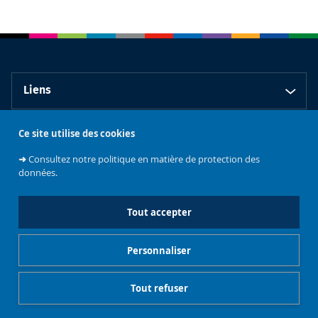
Liens
Ce site utilise des cookies
Contact
➜
Consultez notre politique en matière de protection des
données.
Tout accepter
Faculté de
Philosophie et
Personnaliser
Sciences
sociales
L'université
Tout refuser
Gestionnaire de cookies
Mentions légales