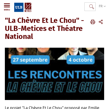
FR
MENU
"La Chèvre Et Le Chou" -
METICES
FR
Actualités
autres activités
ULB-Metices et Théatre
National
Le projet "La Chèvre Et Le Chou" proposé par Emilie