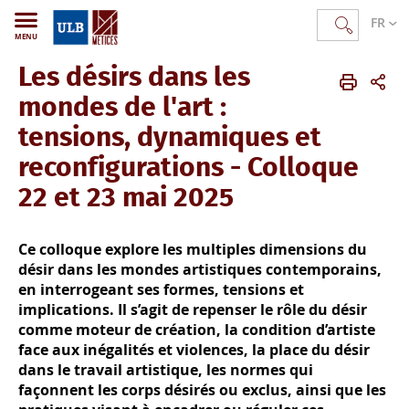
FR
MENU
Les désirs dans les
METICES
FR
Actualités
autres activités
mondes de l'art :
tensions, dynamiques et
reconfigurations - Colloque
22 et 23 mai 2025
Ce colloque explore les multiples dimensions du
désir dans les mondes artistiques contemporains,
en interrogeant ses formes, tensions et
implications. Il s’agit de repenser le rôle du désir
comme moteur de création, la condition d’artiste
face aux inégalités et violences, la place du désir
dans le travail artistique, les normes qui
façonnent les corps désirés ou exclus, ainsi que les