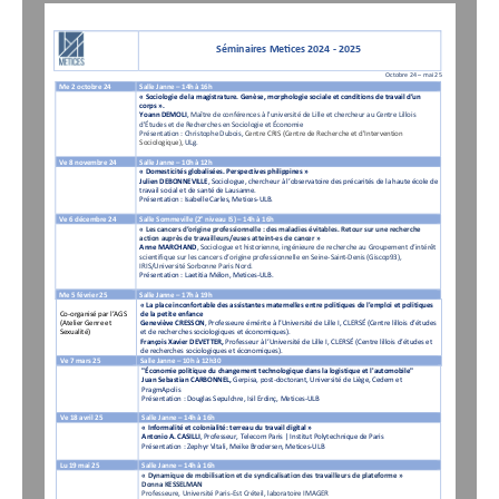
Séminaires Metices
202
4
-
202
5
Octobre 24 
–
mai 25
Me 
2 
octobre
2
4
Salle
Janne 
–
14h à 16h
«
Sociologie de la magistrature. Genèse, morphologie sociale et conditions de travail d’un 
corps
»
.
Yoann DEMOLI
, 
Maître de conférences à l'université de Lille et chercheur au Centre 
Lillois 
d'Études et de Recherches en Sociologie et Économie
Présentation
: 
Christophe 
D
ubois, 
Centre 
CRIS (Centre de Recherche et d'Intervention 
Sociologique)
, 
ULg
.
Ve 8
n
ovembre
24
Salle 
Janne 
–
10h à 12h
«
Domesticités globalisées. Perspectives philippines
»
Julien 
DEBONNEVILLE
, 
Sociologue
, chercheur 
à
l’observatoire des précarités de la haute 
école
de 
travail social et de santé de Lausanne.
Présentation
: 
Isabelle Carles
, Metices
-
ULB
.
e
Ve 6 d
écembre 24
Salle
Sommeville (2
niveau IS)
–
14h à 16h
«
Les cancers d’origine 
professionnelle :
des maladies évitables. Retour sur une recherche 
action auprès de travailleurs/euses atteint
-
es de cancer
»
Anne MARCHAN
D
, 
Sociologue et historienne, 
ingénieure de recherche au
Groupement d’intérêt 
scientifique sur les cancers d’origine professionnelle en Seine
-
Saint
-
Denis (Giscop93), 
IRIS/Université Sorbonne Paris Nord
.
Présentation
: Laetitia Mélon
, Metices
-
ULB
.
M
e 5
f
é
vrier 
25
Salle Janne 
–
17
h
à 
19h
«
La place inconfortable des assistantes maternelles entre politiques de l'emploi et politiques 
Co
-
organisé par 
l’AGS 
de la petite enfance
(
Atelier Genre et 
Geneviève CRESSON
, 
Professeure émérite 
à l’
U
niversité de Lille 
I
, 
CLERSÉ (Centre lillois d’études 
Sexualité
)
et de recherches sociologiques et économiques).
F
rançois Xavier 
DEVETTER
, 
Professeur à l’Université de Lille
I, CLERSÉ
(Centre lillois d’études et 
de recherches sociologiques et économiques). 
Ve 
7 m
ars
25
Salle Janne 
–
10
h à 
12h30
"Économie politique du changement technologique dans la logistique et l'automobile"
Juan Sebastian 
CARBONNEL
, 
Gerpisa, 
post
-
doctorant, Université de Liège, Cedem et 
Prag
mApolis 
Présentation
: Douglas Sepulchre, Isil Erdinç, 
Metices
-
ULB
Ve 18 avril 25
Salle Janne 
–
14h à 16h 
«
Informalité et colonialité: terreau du travail digital
»
Antonio A. CASILLI
, 
Professeur, Telecom Paris | Institut Polytechnique de Paris
Présentation
: Zephyr Vitali, Meike Brodersen, Metices
-
ULB
Lu 19 mai 25
Salle Janne 
–
14h à 16h
«
Dynamique de mobilisation et de syndicalisation des travailleurs de plateforme
»
Donna 
KESSELMAN
Professeure, Université Paris
-
Est Créteil, laboratoire IMAGER