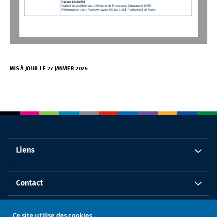
Fabien BRUGIÈRE
Maître de conférences, Université de Strasbourg, laboratoire SAGE
Présentation
: Jean Vandewattyne, Metices
-
ULB 
–
Université de Mons
MIS À JOUR LE 27 JANVIER 2025
Liens
Contact
Ce site utilise des cookies