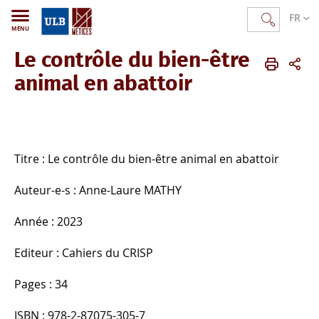
FR
MENU
Le contrôle du bien-être
METICES
FR
Publications
Ouvrages publiés
animal en abattoir
Titre : Le contrôle du bien-être animal en abattoir
Auteur-e-s : Anne-Laure MATHY
Année : 2023
Editeur : Cahiers du CRISP
Pages : 34
ISBN : 978-2-87075-305-7