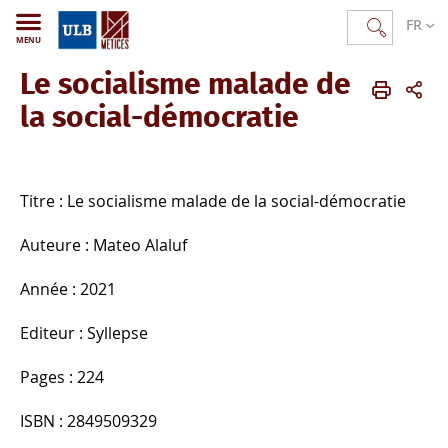
FR
MENU
Le socialisme malade de
METICES
FR
Publications
Ouvrages publiés
la social-démocratie
Titre : Le socialisme malade de la social-démocratie
Auteure : Mateo Alaluf
Année : 2021
Editeur : Syllepse
Pages : 224
ISBN : 2849509329