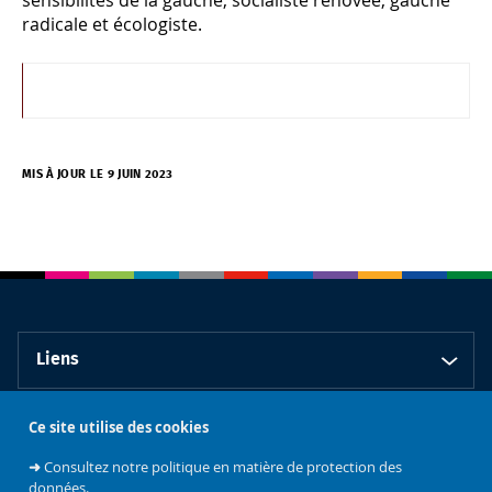
radicale et écologiste.
MIS À JOUR LE 9 JUIN 2023
Liens
Ce site utilise des cookies
Contact
➜
Consultez notre politique en matière de protection des
données.