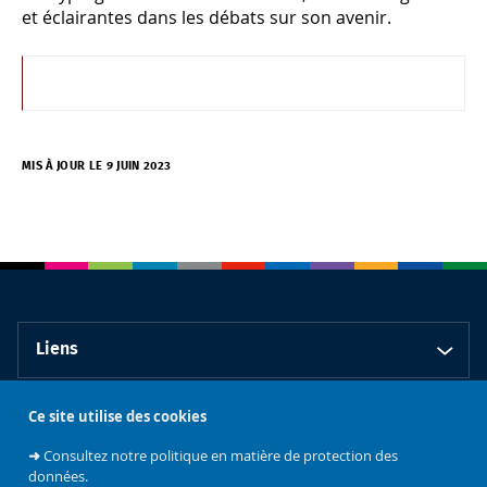
et éclairantes dans les débats sur son avenir.
MIS À JOUR LE 9 JUIN 2023
Liens
Ce site utilise des cookies
Contact
➜
Consultez notre politique en matière de protection des
données.