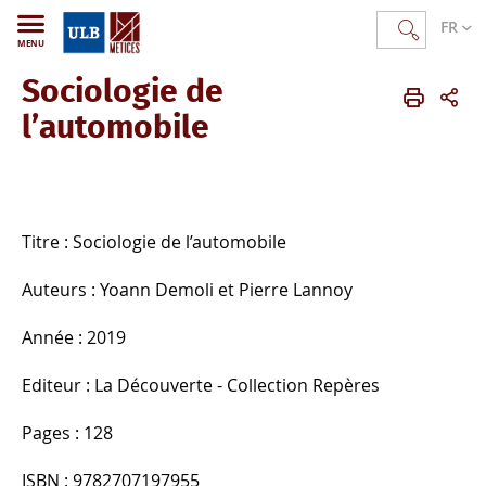
FR
MENU
Sociologie de
METICES
FR
Publications
Ouvrages publiés
l’automobile
Titre : Sociologie de l’automobile
Auteurs : Yoann Demoli et Pierre Lannoy
Année : 2019
Editeur : La Découverte - Collection Repères
Pages : 128
ISBN : 9782707197955