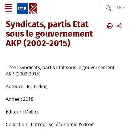
FR
MENU
Syndicats, partis Etat
METICES
FR
Publications
Ouvrages publiés
sous le gouvernement
AKP (2002-2015)
Titre : Syndicats, partis Etat sous le gouvernement
AKP (2002-2015)
Auteure : Ișil Erdinç
Année : 2018
Editeur : Dalloz
Collection : Entreprise, économie & droit